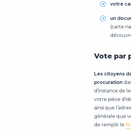
votre ca
un docum
(carte na
découvre
Vote par 
Les citoyens da
procuration
dan
d’instance de l
votre pièce d’i
ainsi que l’adre
générale que v
de remplir le
fo