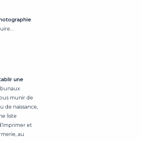
photographie
duire…
tablir une
ribunaux
 vous munir de
eu de naissance,
e liste
’imprimer et
rmerie, au